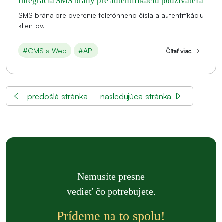
Integrácia SMS brány pre autentifikáciu používateľa
SMS brána pre overenie telefónneho čísla a autentifikáciu
klientov.
#CMS a Web
#API
Čítať viac
predošlá stránka
nasledujúca stránka
Nemusíte presne
vedieť čo potrebujete.
Prídeme na to spolu!